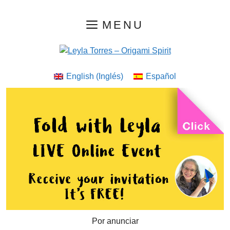
Saltar
MENU
al
contenido
English
(
Inglés
)
Español
Por anunciar