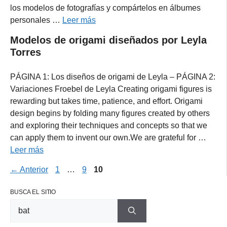
los modelos de fotografías y compártelos en álbumes
personales …
Leer más
Modelos de origami diseñados por Leyla
Torres
PÁGINA 1: Los diseños de origami de Leyla – PÁGINA 2:
Variaciones Froebel de Leyla Creating origami figures is
rewarding but takes time, patience, and effort. Origami
design begins by folding many figures created by others
and exploring their techniques and concepts so that we
can apply them to invent our own.We are grateful for …
Leer más
Página
Página
Página
←
Anterior
1
…
9
10
BUSCA EL SITIO
Buscar: