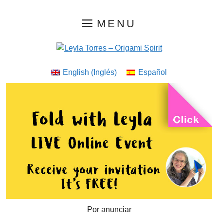
Saltar
MENU
al
contenido
English
(
Inglés
)
Español
Por anunciar