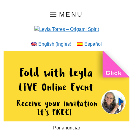
Saltar
MENU
al
contenido
English
(
Inglés
)
Español
Por anunciar