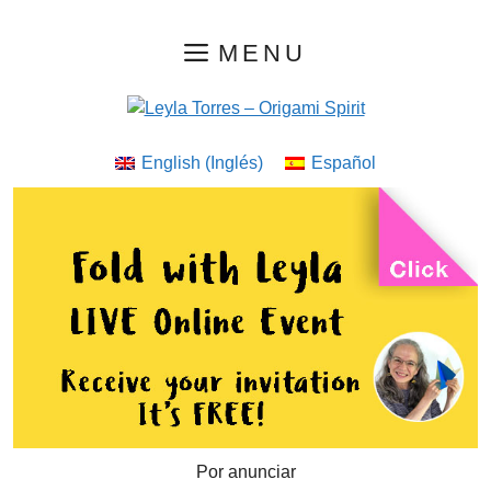
Saltar
MENU
al
contenido
English
(
Inglés
)
Español
Por anunciar