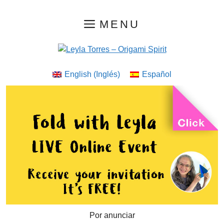
Saltar
MENU
al
contenido
English
(
Inglés
)
Español
Por anunciar