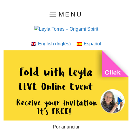
Saltar
MENU
al
contenido
English
(
Inglés
)
Español
Por anunciar