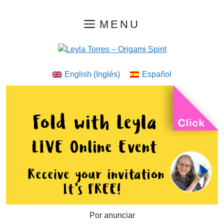
Saltar
MENU
al
contenido
English
(
Inglés
)
Español
Por anunciar