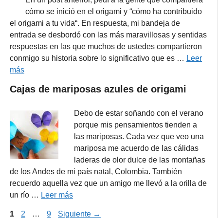
cómo se inició en el origami y “cómo ha contribuido
el origami a tu vida“. En respuesta, mi bandeja de
entrada se desbordó con las más maravillosas y sentidas
respuestas en las que muchos de ustedes compartieron
conmigo su historia sobre lo significativo que es …
Leer
más
Cajas de mariposas azules de origami
Debo de estar soñando con el verano
porque mis pensamientos tienden a
las mariposas. Cada vez que veo una
mariposa me acuerdo de las cálidas
laderas de olor dulce de las montañas
de los Andes de mi país natal, Colombia. También
recuerdo aquella vez que un amigo me llevó a la orilla de
un río …
Leer más
Página
Página
Página
1
2
…
9
Siguiente
→