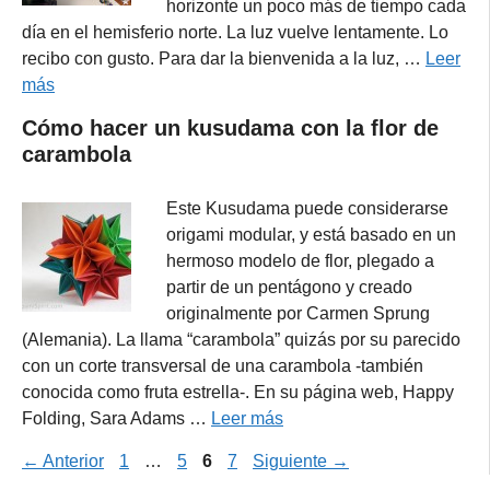
horizonte un poco más de tiempo cada
día en el hemisferio norte. La luz vuelve lentamente. Lo
recibo con gusto. Para dar la bienvenida a la luz, …
Leer
más
Cómo hacer un kusudama con la flor de
carambola
Este Kusudama puede considerarse
origami modular, y está basado en un
hermoso modelo de flor, plegado a
partir de un pentágono y creado
originalmente por Carmen Sprung
(Alemania). La llama “carambola” quizás por su parecido
con un corte transversal de una carambola -también
conocida como fruta estrella-. En su página web, Happy
Folding, Sara Adams …
Leer más
Página
Página
Página
Página
←
Anterior
1
…
5
6
7
Siguiente
→