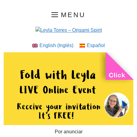
Saltar
MENU
al
contenido
English
(
Inglés
)
Español
Por anunciar