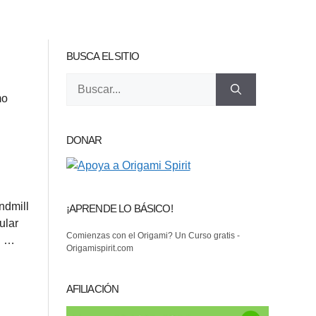
BUSCA EL SITIO
Buscar:
mo
DONAR
ndmill
¡APRENDE LO BÁSICO!
ular
Comienzas con el Origami? Un Curso gratis -
n …
Origamispirit.com
AFILIACIÓN