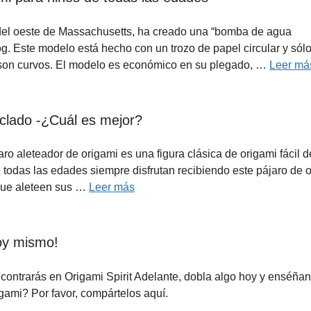
del oeste de Massachusetts, ha creado una “bomba de agua
og. Este modelo está hecho con un trozo de papel circular y sólo
s son curvos. El modelo es económico en su plegado, …
Leer má
iclado -¿Cuál es mejor?
jaro aleteador de origami es una figura clásica de origami fácil d
 todas las edades siempre disfrutan recibiendo este pájaro de 
 que aleteen sus …
Leer más
hoy mismo!
ncontrarás en Origami Spirit Adelante, dobla algo hoy y enséña
gami? Por favor, compártelos aquí.