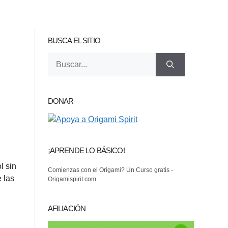
BUSCA EL SITIO
Buscar:
DONAR
¡APRENDE LO BÁSICO!
l sin
Comienzas con el Origami? Un Curso gratis -
e las
Origamispirit.com
AFILIACIÓN