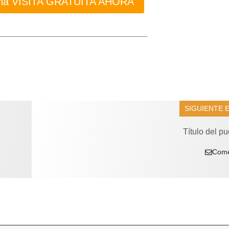
 una VISITA GRATUITA AHORA
___________________________
SIGUIENTE 
Título del pu
Come