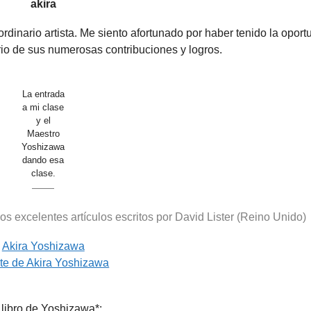
akira
rdinario artista. Me siento afortunado por haber tenido la oport
rio de sus numerosas contribuciones y logros.
La entrada
a mi clase
y el
Maestro
Yoshizawa
dando esa
clase.
——
s excelentes artículos escritos por David Lister (Reino Unido)
Akira Yoshizawa
rte de Akira Yoshizawa
libro de Yoshizawa*: