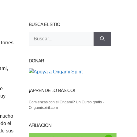
BUSCA EL SITIO
Buscar:
DONAR
ami,
de
¡APRENDE LO BÁSICO!
muy
Comienzas con el Origami? Un Curso gratis -
Origamispirit.com
 mucho
odo el
AFILIACIÓN
 de sus