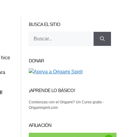
BUSCA EL SITIO
Buscar:
 hice
DONAR
ara
¡APRENDE LO BÁSICO!
l!
Comienzas con el Origami? Un Curso gratis -
Origamispirit.com
AFILIACIÓN