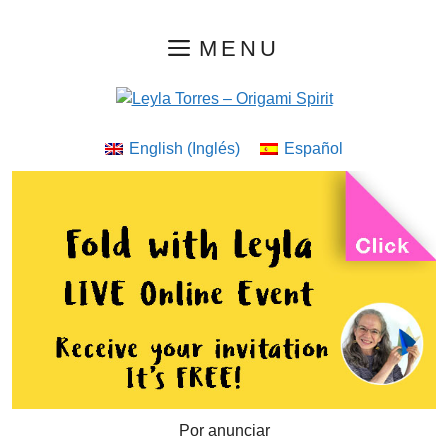
Saltar
MENU
al
contenido
English
(
Inglés
)
Español
Por anunciar