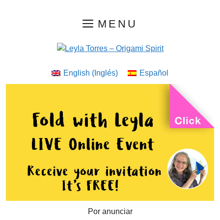
Saltar
MENU
al
contenido
English
(
Inglés
)
Español
Por anunciar