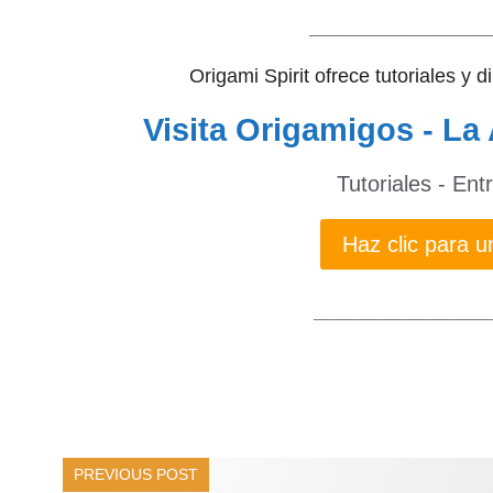
__________________
Origami Spirit ofrece tutoriales y 
Visita Origamigos - La 
Tutoriales - Ent
Haz clic para
______________
PREVIOUS POST