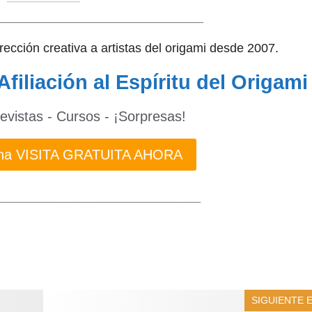
——————–
_________________________________
dirección creativa a artistas del origami desde 2007.
Afiliación al Espíritu del Origami
revistas - Cursos - ¡Sorpresas!
 una VISITA GRATUITA AHORA
___________________________
SIGUIENTE 