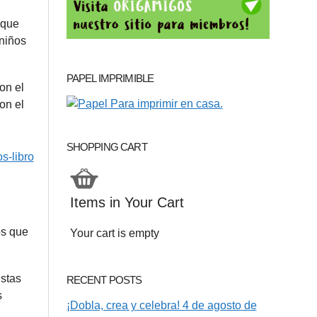
 que
 niños
PAPEL IMPRIMIBLE
on el
on el
SHOPPING CART
Items in Your Cart
os que
Your cart is empty
Estas
RECENT POSTS
s
¡Dobla, crea y celebra! 4 de agosto de