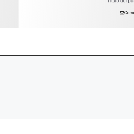
Título del pu
Come