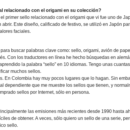
tal relacionado con el origami en su colección?
 el primer sello relacionado con el origami que vi fue uno de Ja
abrir. Este diseño, calificado de festivo, se utilizó en Japón pa
alores faciales.
 para buscar palabras clave como: sello, origami, avión de papel
és. Con los traductores en línea he hecho búsquedas en alemá
 aprendido la palabra “sello” en 10 idiomas. Tengo unas cuantas
ficar muchos sellos.
los. En Colombia hay muy pocos lugares que lo hagan. Sin emba
 al dependiente que me muestre los sellos que tienen, y norma
prado sellos por Internet, sólo en persona.
 principalmente las emisiones más recientes desde 1990 hasta a
íciles de obtener. A veces, sólo quiero un sello de una serie, pe
co sello.