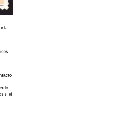
or la
rices
ntacto
erdo.
s si el