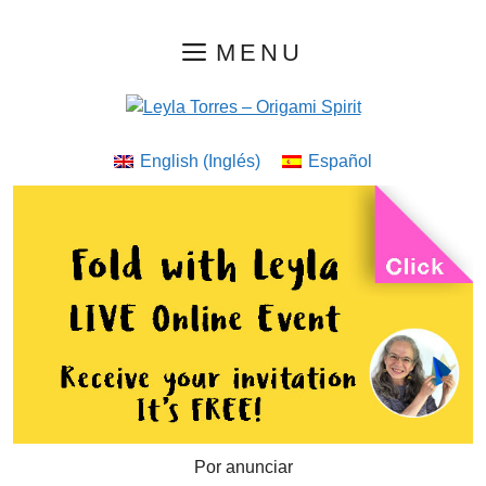
Saltar
MENU
al
contenido
English
(
Inglés
)
Español
Por anunciar