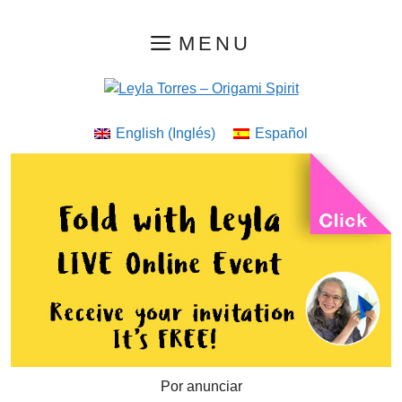
Saltar
MENU
al
contenido
English
(
Inglés
)
Español
Por anunciar