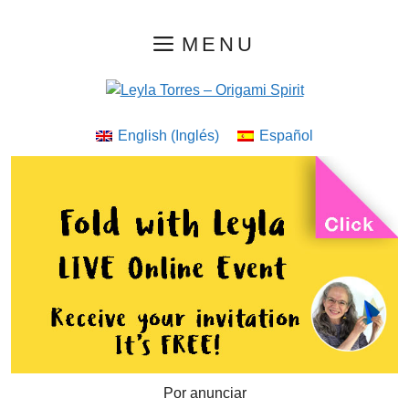
Saltar
MENU
al
contenido
English
(
Inglés
)
Español
Por anunciar