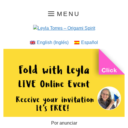
Saltar
MENU
al
contenido
English
(
Inglés
)
Español
Por anunciar