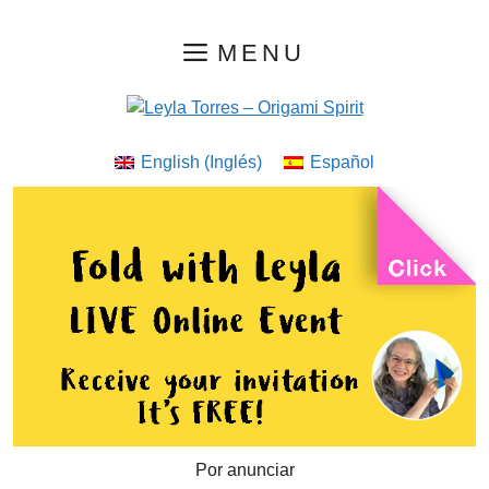
Saltar
MENU
al
contenido
English
(
Inglés
)
Español
Por anunciar