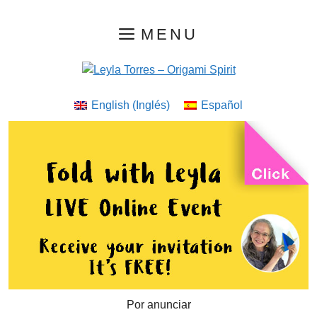
Saltar
MENU
al
contenido
English
(
Inglés
)
Español
Por anunciar