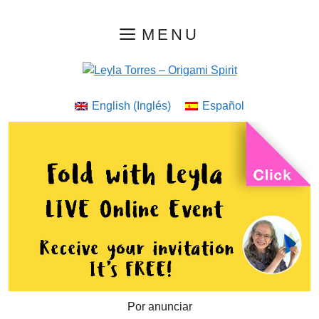
Saltar
MENU
al
contenido
English
(
Inglés
)
Español
Por anunciar