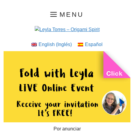
Saltar
MENU
al
contenido
English
(
Inglés
)
Español
Por anunciar