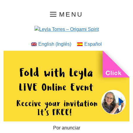
Saltar
MENU
al
contenido
English
(
Inglés
)
Español
Por anunciar