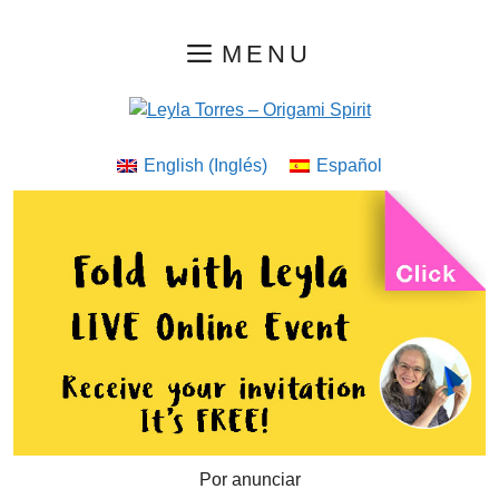
Saltar
MENU
al
contenido
English
(
Inglés
)
Español
Por anunciar