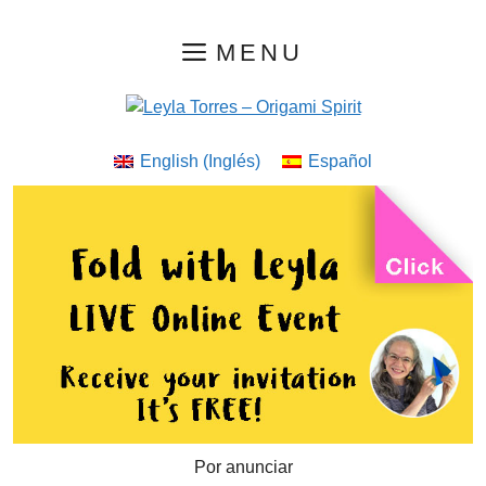
Saltar
MENU
al
contenido
English
(
Inglés
)
Español
Por anunciar