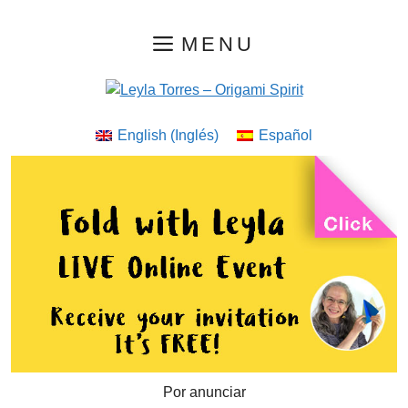
Saltar
MENU
al
contenido
English
(
Inglés
)
Español
Por anunciar