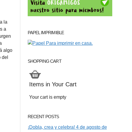
a la
s a
PAPEL IMPRIMIBLE
surgen
a
á algo
 del
SHOPPING CART
Items in Your Cart
Your cart is empty
RECENT POSTS
¡Dobla, crea y celebra! 4 de agosto de