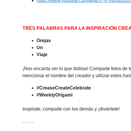
https://www.youtube.com/watch?v=yshsIozq
TRES PALABRAS PARA LA INSPIRACIÓN CREA
Orejas
Un
Viaje
¡Nos encanta ver lo que doblas! Comparte fotos de t
mencionar el nombre del creador y utilizar estos has
#CreaseCreateCelebrate
#WeeklyOrigami
Inspírate, comparte con los demás y ¡diviértete!
. . . . .