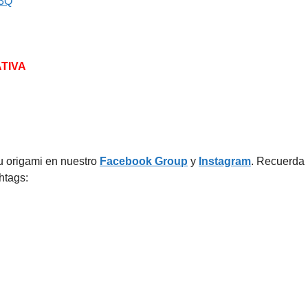
33Q
TIVA
u origami en nuestro
Facebook
G
roup
y
Instagram
. Recuerda
htags: