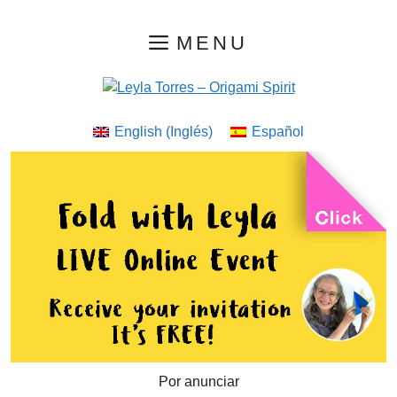
Saltar
MENU
al
contenido
English
(
Inglés
)
Español
Por anunciar