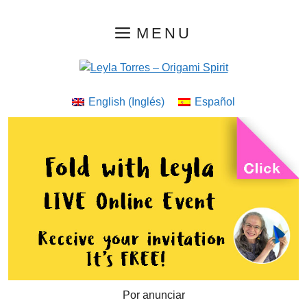
Saltar
MENU
al
contenido
English
(
Inglés
)
Español
Por anunciar