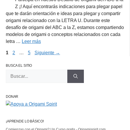
Z ¡! Aquí encontrarás indicaciones para plegar papel
que te darán orientación e ideas para plegar y compartir
origami relacionado con la LETRA U. Durante este
desafío de origami del ABC a la Z, estamos compartiendo
modelos de origami o conceptos relacionados con cada
letra …
Leer más
Página
Página
Página
1
2
…
5
Siguiente
→
BUSCA EL SITIO
Buscar:
DONAR
¡APRENDE LO BÁSICO!
Comienzas con el Origami? Un Curso gratis - Origamispirit.com