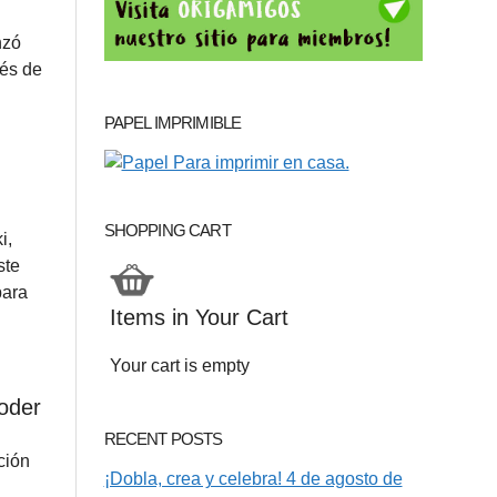
nzó
rés de
PAPEL IMPRIMIBLE
SHOPPING CART
i,
ste
para
Items in Your Cart
Your cart is empty
oder
RECENT POSTS
ción
¡Dobla, crea y celebra! 4 de agosto de