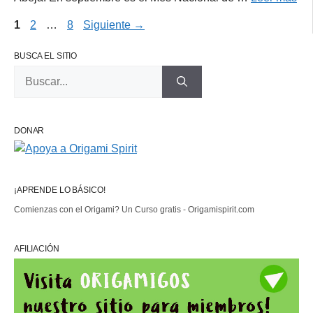
Página
Página
Página
1
2
…
8
Siguiente
→
BUSCA EL SITIO
Buscar:
DONAR
¡APRENDE LO BÁSICO!
Comienzas con el Origami? Un Curso gratis - Origamispirit.com
AFILIACIÓN