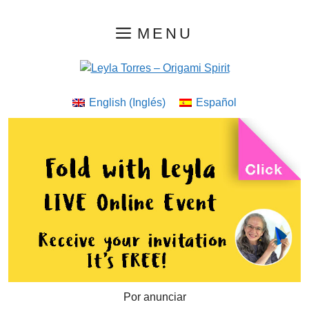
Saltar
MENU
al
contenido
English
(
Inglés
)
Español
Por anunciar