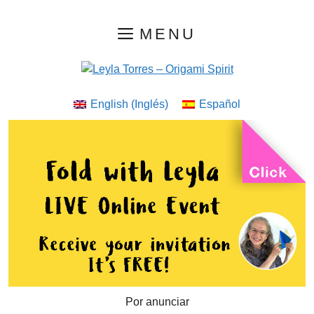
Saltar
MENU
al
contenido
English
(
Inglés
)
Español
Por anunciar