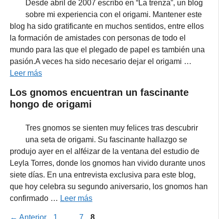
Desde abril de 2007 escribo en “La trenza”, un blog
sobre mi experiencia con el origami. Mantener este
blog ha sido gratificante en muchos sentidos, entre ellos
la formación de amistades con personas de todo el
mundo para las que el plegado de papel es también una
pasión.A veces ha sido necesario dejar el origami …
Leer más
Los gnomos encuentran un fascinante
hongo de origami
Tres gnomos se sienten muy felices tras descubrir
una seta de origami. Su fascinante hallazgo se
produjo ayer en el alféizar de la ventana del estudio de
Leyla Torres, donde los gnomos han vivido durante unos
siete días. En una entrevista exclusiva para este blog,
que hoy celebra su segundo aniversario, los gnomos han
confirmado …
Leer más
Página
Página
Página
←
Anterior
1
…
7
8