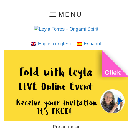
Saltar
MENU
al
contenido
English
(
Inglés
)
Español
Por anunciar