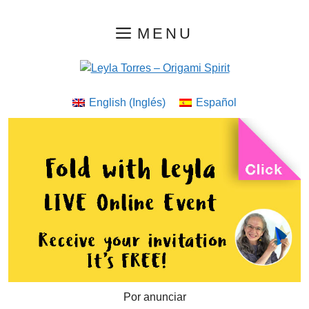
Saltar
MENU
al
contenido
English
(
Inglés
)
Español
Por anunciar