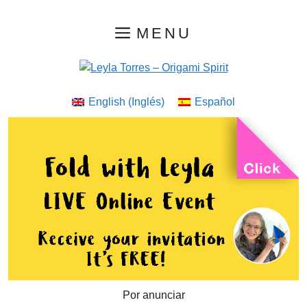
Saltar
MENU
al
contenido
English
(
Inglés
)
Español
Por anunciar