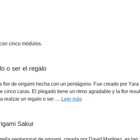
 con cinco módulos.
o o ser el regalo
 flor de origami hecha con un pentágono. Fue creado por Yara
 cinco caras. El plegado tiene un ritmo agradable y la flor resu
ra realzar un regalo o ser …
Leer más
rigami Sakur
rella pentagonal de origami, creada por David Martínez, es tan