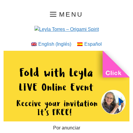
Saltar
MENU
al
contenido
English
(
Inglés
)
Español
Por anunciar