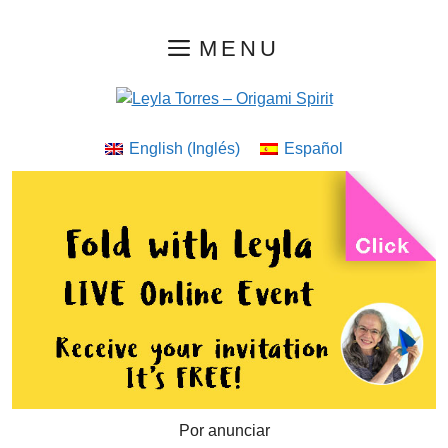
Saltar
MENU
al
contenido
English
(
Inglés
)
Español
Por anunciar