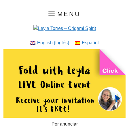
Saltar
MENU
al
contenido
English
(
Inglés
)
Español
Por anunciar