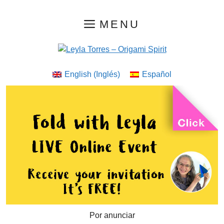
Saltar
MENU
al
contenido
English
(
Inglés
)
Español
Por anunciar