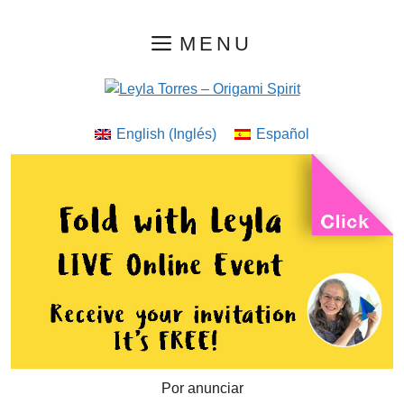
Saltar
MENU
al
contenido
English
(
Inglés
)
Español
Por anunciar