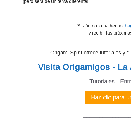
¡pero será de un tema diferente!
Si aún no lo ha hecho,
hag
y recibir las próxima
__________________
Origami Spirit ofrece tutoriales y 
Visita Origamigos - La 
Tutoriales - Ent
Haz clic para
______________