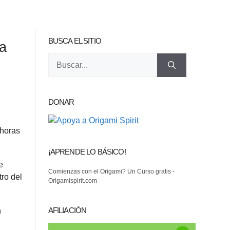
BUSCA EL SITIO
ta
Buscar:
DONAR
 horas
¡APRENDE LO BÁSICO!
e
Comienzas con el Origami? Un Curso gratis -
tro del
Origamispirit.com
AFILIACIÓN
n