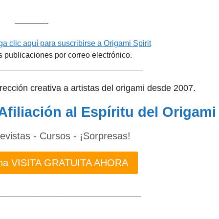
————-
a clic aquí para suscribirse a Origami Spirit
s publicaciones por correo electrónico.
_________________________________
dirección creativa a artistas del origami desde 2007.
Afiliación al Espíritu del Origami
revistas - Cursos - ¡Sorpresas!
 una VISITA GRATUITA AHORA
___________________________