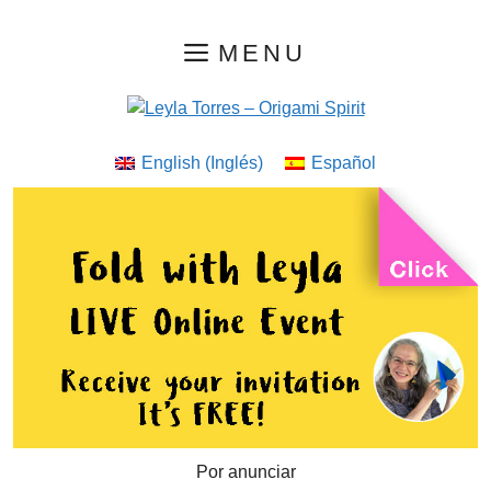
Saltar
MENU
al
contenido
English
(
Inglés
)
Español
Por anunciar