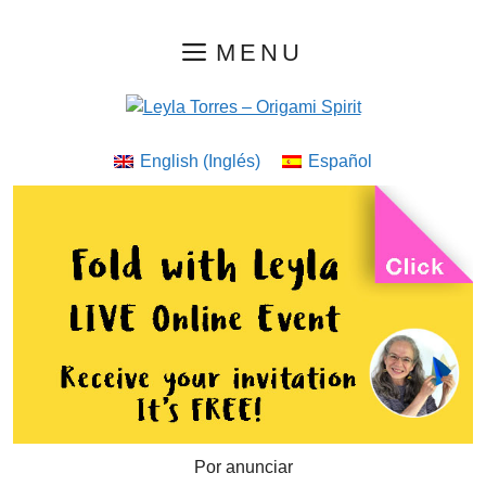
Saltar
MENU
al
contenido
English
(
Inglés
)
Español
Por anunciar