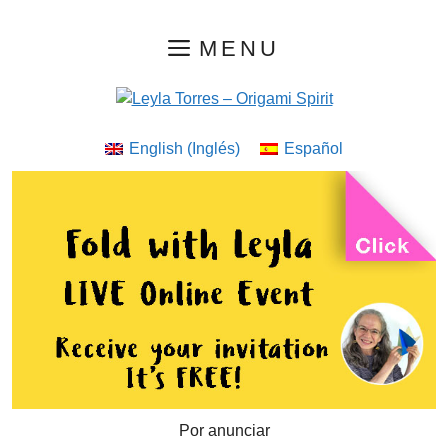
Saltar
MENU
al
contenido
English
(
Inglés
)
Español
Por anunciar