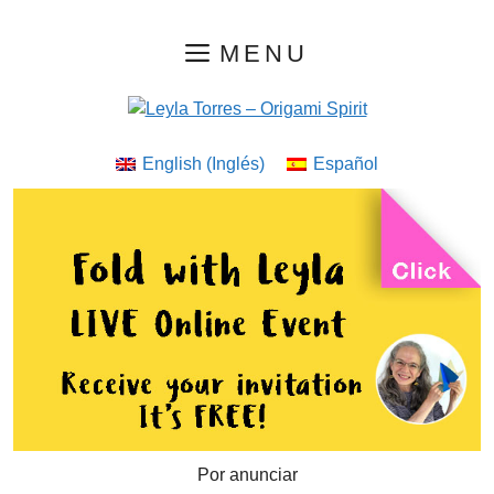
Saltar
MENU
al
contenido
English
(
Inglés
)
Español
Por anunciar