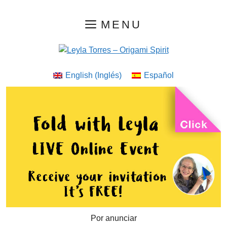
Saltar
MENU
al
contenido
English
(
Inglés
)
Español
Por anunciar