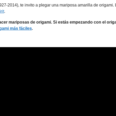
927-2014), te invito a plegar una mariposa amarilla de origami.
rit
.
acer mariposas de origami. Si estás empezando con el orig
igami más fáciles
.