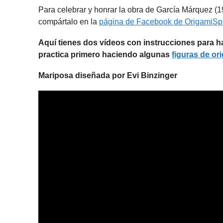
Para celebrar y honrar la obra de García Márquez (1
compártalo en la
página de Facebook de OrigamiSpi
Aquí tienes dos vídeos con instrucciones para h
practica primero haciendo algunas
figuras de or
Mariposa diseñada por Evi Binzinger